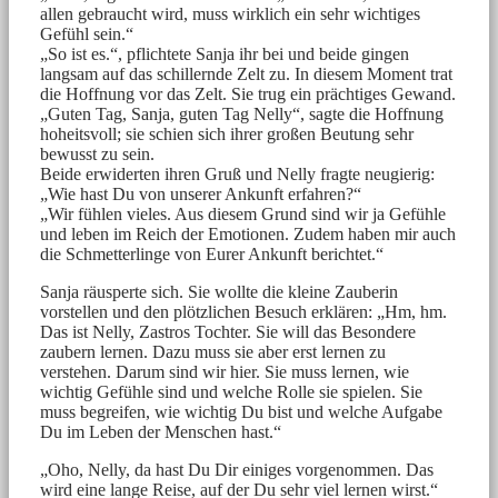
allen gebraucht wird, muss wirklich ein sehr wichtiges
Gefühl sein.“
„So ist es.“, pflichtete Sanja ihr bei und beide gingen
langsam auf das schillernde Zelt zu. In diesem Moment trat
die Hoffnung vor das Zelt. Sie trug ein prächtiges Gewand.
„Guten Tag, Sanja, guten Tag Nelly“, sagte die Hoffnung
hoheitsvoll; sie schien sich ihrer großen Beutung sehr
bewusst zu sein.
Beide erwiderten ihren Gruß und Nelly fragte neugierig:
„Wie hast Du von unserer Ankunft erfahren?“
„Wir fühlen vieles. Aus diesem Grund sind wir ja Gefühle
und leben im Reich der Emotionen. Zudem haben mir auch
die Schmetterlinge von Eurer Ankunft berichtet.“
Sanja räusperte sich. Sie wollte die kleine Zauberin
vorstellen und den plötzlichen Besuch erklären: „Hm, hm.
Das ist Nelly, Zastros Tochter. Sie will das Besondere
zaubern lernen. Dazu muss sie aber erst lernen zu
verstehen. Darum sind wir hier. Sie muss lernen, wie
wichtig Gefühle sind und welche Rolle sie spielen. Sie
muss begreifen, wie wichtig Du bist und welche Aufgabe
Du im Leben der Menschen hast.“
„Oho, Nelly, da hast Du Dir einiges vorgenommen. Das
wird eine lange Reise, auf der Du sehr viel lernen wirst.“