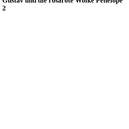
Gustav und die rosarote Wolke Penelope
2