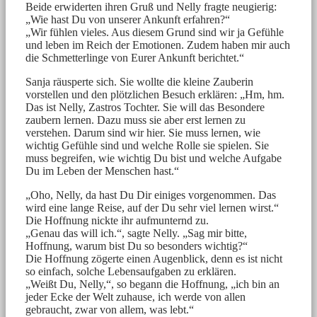
Beide erwiderten ihren Gruß und Nelly fragte neugierig:
„Wie hast Du von unserer Ankunft erfahren?“
„Wir fühlen vieles. Aus diesem Grund sind wir ja Gefühle
und leben im Reich der Emotionen. Zudem haben mir auch
die Schmetterlinge von Eurer Ankunft berichtet.“
Sanja räusperte sich. Sie wollte die kleine Zauberin
vorstellen und den plötzlichen Besuch erklären: „Hm, hm.
Das ist Nelly, Zastros Tochter. Sie will das Besondere
zaubern lernen. Dazu muss sie aber erst lernen zu
verstehen. Darum sind wir hier. Sie muss lernen, wie
wichtig Gefühle sind und welche Rolle sie spielen. Sie
muss begreifen, wie wichtig Du bist und welche Aufgabe
Du im Leben der Menschen hast.“
„Oho, Nelly, da hast Du Dir einiges vorgenommen. Das
wird eine lange Reise, auf der Du sehr viel lernen wirst.“
Die Hoffnung nickte ihr aufmunternd zu.
„Genau das will ich.“, sagte Nelly. „Sag mir bitte,
Hoffnung, warum bist Du so besonders wichtig?“
Die Hoffnung zögerte einen Augenblick, denn es ist nicht
so einfach, solche Lebensaufgaben zu erklären.
„Weißt Du, Nelly,“, so begann die Hoffnung, „ich bin an
jeder Ecke der Welt zuhause, ich werde von allen
gebraucht, zwar von allem, was lebt.“