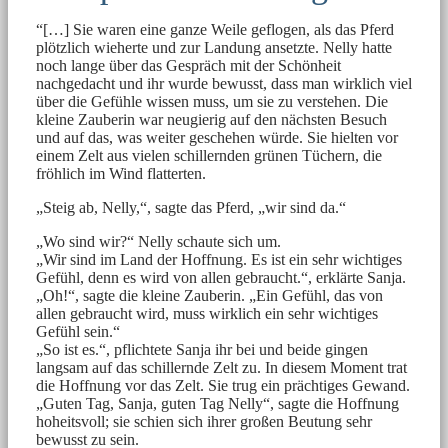
“[…] Sie waren eine ganze Weile geflogen, als das Pferd
plötzlich wieherte und zur Landung ansetzte. Nelly hatte
noch lange über das Gespräch mit der Schönheit
nachgedacht und ihr wurde bewusst, dass man wirklich viel
über die Gefühle wissen muss, um sie zu verstehen. Die
kleine Zauberin war neugierig auf den nächsten Besuch
und auf das, was weiter geschehen würde. Sie hielten vor
einem Zelt aus vielen schillernden grünen Tüchern, die
fröhlich im Wind flatterten.
„Steig ab, Nelly,“, sagte das Pferd, „wir sind da.“
„Wo sind wir?“ Nelly schaute sich um.
„Wir sind im Land der Hoffnung. Es ist ein sehr wichtiges
Gefühl, denn es wird von allen gebraucht.“, erklärte Sanja.
„Oh!“, sagte die kleine Zauberin. „Ein Gefühl, das von
allen gebraucht wird, muss wirklich ein sehr wichtiges
Gefühl sein.“
„So ist es.“, pflichtete Sanja ihr bei und beide gingen
langsam auf das schillernde Zelt zu. In diesem Moment trat
die Hoffnung vor das Zelt. Sie trug ein prächtiges Gewand.
„Guten Tag, Sanja, guten Tag Nelly“, sagte die Hoffnung
hoheitsvoll; sie schien sich ihrer großen Beutung sehr
bewusst zu sein.